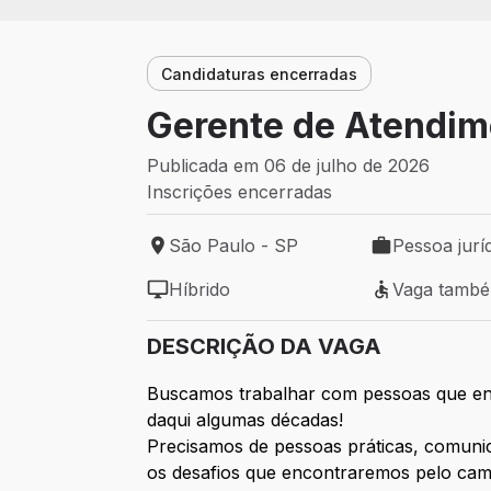
Candidaturas encerradas
Gerente de Atendime
Publicada em 06 de julho de 2026
Inscrições encerradas
São Paulo - SP
Pessoa jurí
Local de trabalho: São Paulo - SP
Tipo de vaga: 
Híbrido
Vaga tamb
Modelo de trabalho: Híbrido
Vaga também 
DESCRIÇÃO DA VAGA
Buscamos trabalhar com pessoas que en
daqui algumas décadas!
Precisamos de pessoas práticas, comunic
os desafios que encontraremos pelo cam