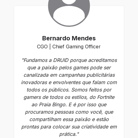
Bernardo Mendes
CGO | Chief Gaming Officer
"Fundamos a DRUID porque acreditamos
"F
que a paixão pelos games pode ser
em
canalizada em campanhas publicitárias
é 
inovadoras e envolventes que falam com
en
todos os públicos. Somos feitos por
gamers de todos os estilos, do Fortnite
g
ao Praia Bingo. E é por isso que
D
procuramos pessoas como você, que
co
compartilham essa paixão e estão
prontas para colocar sua criatividade em
prática."
ga