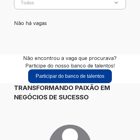
Todos
0 vagas encontradas para 0 filtros aplicados
Não há vagas
Não encontrou a vaga que procurava?
Participe do nosso banco de talentos!
Participar do banco de talentos
TRANSFORMANDO PAIXÃO EM
NEGÓCIOS DE SUCESSO